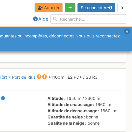
Adhérer
Se connecter
fr
Aide
anquantes ou incomplètes, déconnectez-vous puis reconnectez-
les > Estanh Tòrt > Port de
òrt > Port de Rius
+1100 m
,
E2
PD+
/ S3
R3
+
Altitude
1650 m
/
2660 m
Altitude de chaussage
1660
m
Altitude de déchaussage
1660
m
Quantité de neige
bonne
Qualité de la neige
bonne