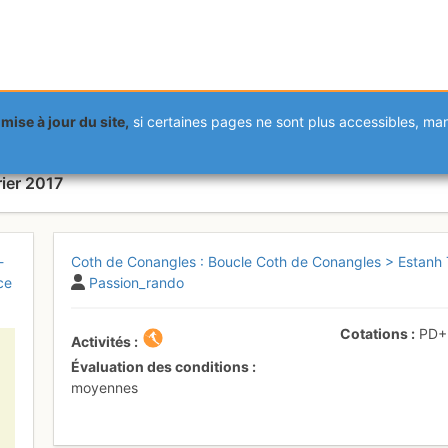
mise à jour du site,
si certaines pages ne sont plus accessibles, m
angles : Boucle Coth de Conang
ier 2017
-
Coth de Conangles : Boucle Coth de Conangles > Estanh T
ce
Passion_rando
Cotations
PD
Activités
Évaluation des conditions
moyennes