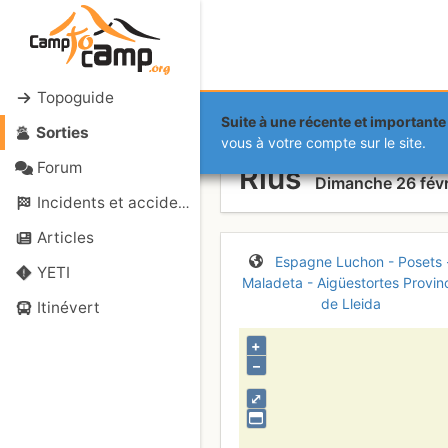
Topoguide
Suite à une récente et importante 
Sorties
Coth de Con
vous à votre compte sur le site.
Forum
Rius
Dimanche 26 févr
Incidents et accidents
Articles
Espagne
Luchon - Posets 
YETI
Maladeta - Aigüestortes
Provin
de Lleida
Itinévert
+
–
⤢