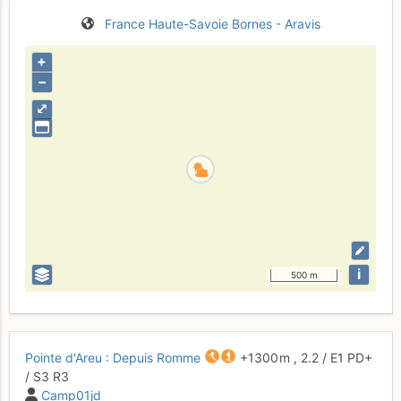
France
Haute-Savoie
Bornes - Aravis
+
–
⤢
i
500 m
Pointe d'Areu : Depuis Romme
+1300 m
,
2.2
/
E1
PD+
/ S3
R3
Camp01jd