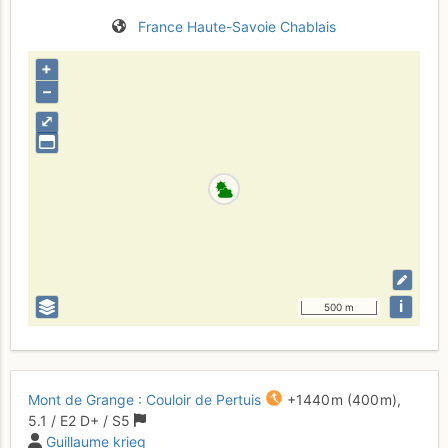
France
Haute-Savoie
Chablais
+
–
⤢
i
500 m
Mont de Grange : Couloir de Pertuis
+1440 m
(400 m),
5.1
/
E2
D+
/ S5
Guillaume krieg