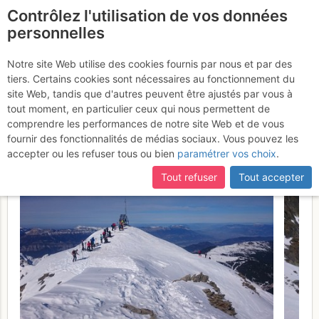
Contrôlez l'utilisation de vos données
fr
personnelles
Pic de la Belle Étoile :
Notre site Web utilise des cookies fournis par nous et par des
tiers. Certains cookies sont nécessaires au fonctionnement du
Couloir S par le Col de
site Web, tandis que d'autres peuvent être ajustés par vous à
l'Aigleton - depuis Prabert
tout moment, en particulier ceux qui nous permettent de
comprendre les performances de notre site Web et de vous
Dimanche 26 février 2017
fournir des fonctionnalités de médias sociaux. Vous pouvez les
accepter ou les refuser tous ou bien
paramétrer vos choix
.
Tout refuser
Tout accepter