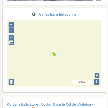
France
Isère
Belledonne
+
–
⤢
i
500 m
Pic de la Belle Étoile : Couloir S par le Col de l'Aigleton -