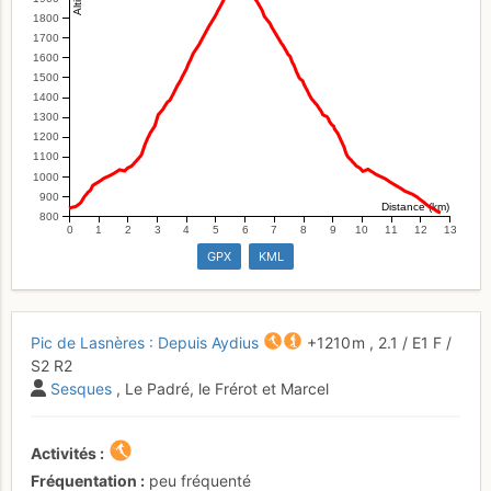
1800
1700
1600
1500
1400
1300
1200
1100
1000
900
Distance (km)
800
0
1
2
3
4
5
6
7
8
9
10
11
12
13
GPX
KML
Pic de Lasnères : Depuis Aydius
+1210 m
,
2.1
/
E1
F
/
S2
R2
Sesques
, Le Padré, le Frérot et Marcel
Activités
Fréquentation
peu fréquenté