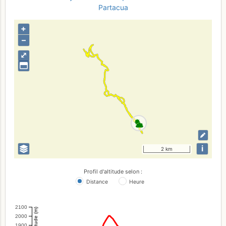
Partacua
+
–
⤢
i
2 km
Profil d'altitude selon :
Distance
Heure
2100
Altitude (m)
2000
1900