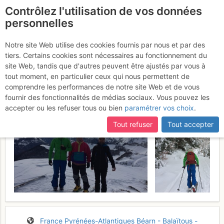
Contrôlez l'utilisation de vos données
fr
personnelles
Suite à une récente et importante mise à jour du site,
si
Pic de Lasnères : Depuis
certaines pages ne sont plus accessibles, manquantes ou
Notre site Web utilise des cookies fournis par nous et par des
incomplètes, déconnectez-vous puis reconnectez-vous à votre
tiers. Certains cookies sont nécessaires au fonctionnement du
Aydius
Vendredi 10 février 2017
compte sur le site.
site Web, tandis que d'autres peuvent être ajustés par vous à
tout moment, en particulier ceux qui nous permettent de
comprendre les performances de notre site Web et de vous
fournir des fonctionnalités de médias sociaux. Vous pouvez les
accepter ou les refuser tous ou bien
paramétrer vos choix
.
Tout refuser
Tout accepter
France
Pyrénées-Atlantiques
Béarn - Balaïtous -