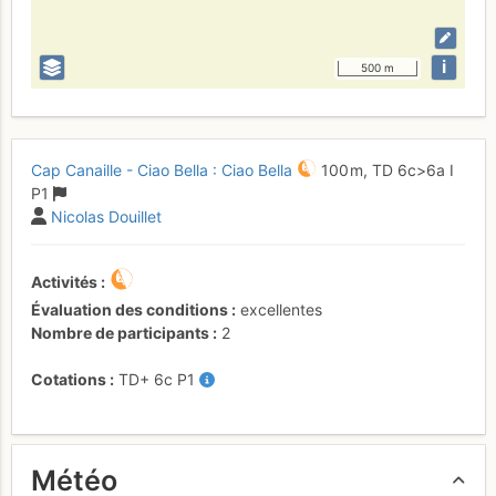
i
500 m
Cap Canaille - Ciao Bella : Ciao Bella
100 m,
TD
6c
>6a
I
P1
Nicolas Douillet
Activités
Évaluation des conditions
excellentes
Nombre de participants
2
Cotations
TD+
6c
P1
Météo