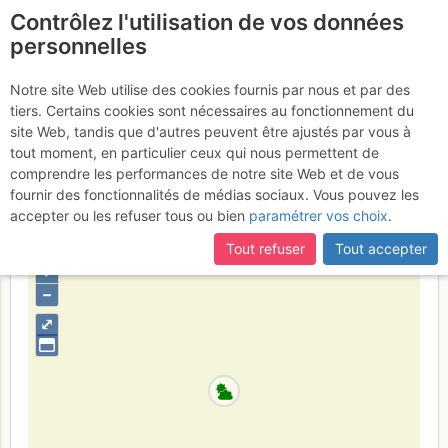
Contrôlez l'utilisation de vos données
fr
personnelles
Cap Canaille - Ombre du
Notre site Web utilise des cookies fournis par nous et par des
tiers. Certains cookies sont nécessaires au fonctionnement du
Néant : Ciao Bella
Mercredi 22
site Web, tandis que d'autres peuvent être ajustés par vous à
tout moment, en particulier ceux qui nous permettent de
février 2017
comprendre les performances de notre site Web et de vous
fournir des fonctionnalités de médias sociaux. Vous pouvez les
accepter ou les refuser tous ou bien
paramétrer vos choix
.
France
Bouches-du-Rhône
Provence
Calanques
Tout refuser
Tout accepter
+
–
⤢