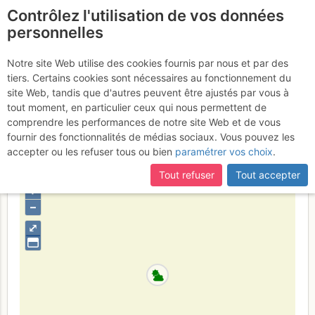
Contrôlez l'utilisation de vos données
fr
personnelles
Mont Charvet : Par la
Notre site Web utilise des cookies fournis par nous et par des
tiers. Certains cookies sont nécessaires au fonctionnement du
Petite Miaz - depuis les
site Web, tandis que d'autres peuvent être ajustés par vous à
Troncs
tout moment, en particulier ceux qui nous permettent de
Samedi 25 février 2017
comprendre les performances de notre site Web et de vous
fournir des fonctionnalités de médias sociaux. Vous pouvez les
accepter ou les refuser tous ou bien
paramétrer vos choix
.
France
Haute-Savoie
Bornes - Aravis
Tout refuser
Tout accepter
+
–
⤢