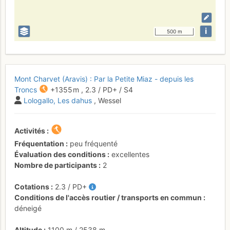
i
500 m
Mont Charvet (Aravis) : Par la Petite Miaz - depuis les
Troncs
+1355 m
,
2.3
/
PD+
/ S4
Lologallo
Les dahus
, Wessel
Activités
Fréquentation
peu fréquenté
Évaluation des conditions
excellentes
Nombre de participants
2
Cotations
2.3
/
PD+
Conditions de l'accès routier / transports en commun
déneigé
Altitude
1100 m
/
2538 m