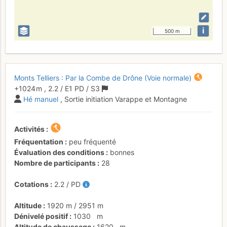
i
500 m
Monts Telliers : Par la Combe de Drône (Voie normale)
+1024 m
,
2.2
/
E1
PD
/ S3
Hé manuel
, Sortie initiation Varappe et Montagne
Activités
Fréquentation
peu fréquenté
Évaluation des conditions
bonnes
Nombre de participants
28
Cotations
2.2
/
PD
Altitude
1920 m
/
2951 m
Dénivelé positif
1030
m
Altitude de chaussage
1620
m