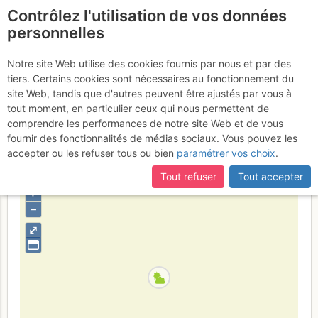
Contrôlez l'utilisation de vos données
fr
personnelles
Monts Telliers : Par la
Notre site Web utilise des cookies fournis par nous et par des
tiers. Certains cookies sont nécessaires au fonctionnement du
Combe de Drône (Voie
site Web, tandis que d'autres peuvent être ajustés par vous à
normale)
tout moment, en particulier ceux qui nous permettent de
Dimanche 12 février 2017
comprendre les performances de notre site Web et de vous
fournir des fonctionnalités de médias sociaux. Vous pouvez les
accepter ou les refuser tous ou bien
paramétrer vos choix
.
Suisse
Valais
Valais W - Alpes Pennines W
Tout refuser
Tout accepter
+
–
⤢