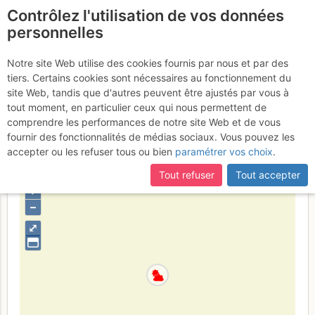
Contrôlez l'utilisation de vos données
fr
personnelles
Tête de Bossetan /
Notre site Web utilise des cookies fournis par nous et par des
tiers. Certains cookies sont nécessaires au fonctionnement du
Bostan : Voie normale de
site Web, tandis que d'autres peuvent être ajustés par vous à
Morzine
tout moment, en particulier ceux qui nous permettent de
Jeudi 23 février 2017
comprendre les performances de notre site Web et de vous
fournir des fonctionnalités de médias sociaux. Vous pouvez les
accepter ou les refuser tous ou bien
paramétrer vos choix
.
France
Haute-Savoie
Haut Giffre - Aiguilles Rouges - Fiz
Tout refuser
Tout accepter
+
–
⤢