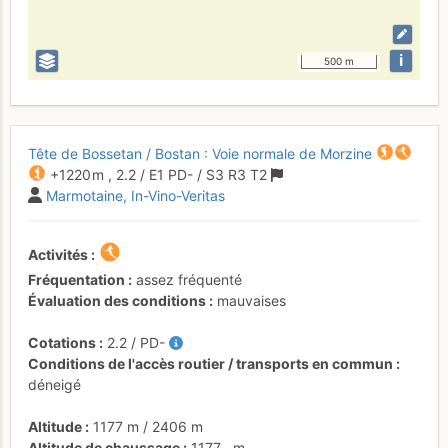
i
500 m
Tête de Bossetan / Bostan : Voie normale de Morzine
+1220 m
,
2.2
/
E1
PD-
/ S3
R3
T2
Marmotaine
In-Vino-Veritas
Activités
Fréquentation
assez fréquenté
Évaluation des conditions
mauvaises
Cotations
2.2
/
PD-
Conditions de l'accès routier / transports en commun
déneigé
Altitude
1177 m
/
2406 m
Altitude de chaussage
1177
m