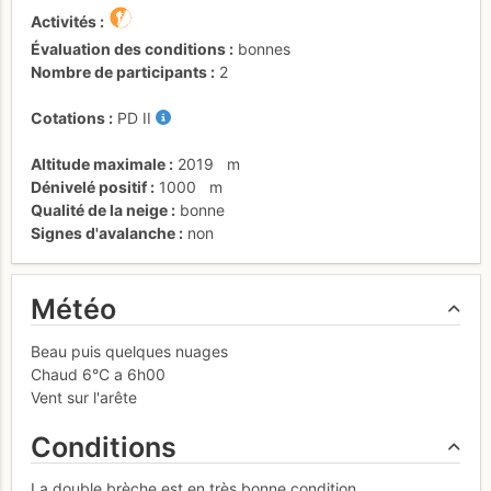
Activités
Évaluation des conditions
bonnes
Nombre de participants
2
Cotations
PD
II
Altitude maximale
2019
m
Dénivelé positif
1000
m
Qualité de la neige
bonne
Signes d'avalanche
non
Météo
Beau puis quelques nuages
Chaud 6°C a 6h00
Vent sur l'arête
Conditions
La double brèche est en très bonne condition