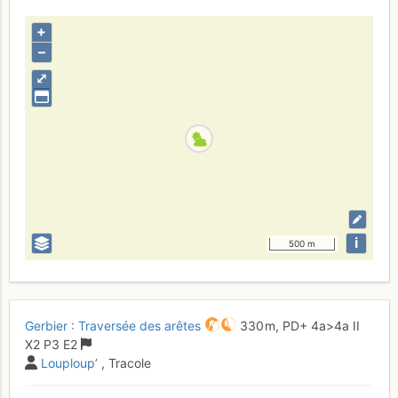
+
–
⤢
i
500 m
Gerbier : Traversée des arêtes
330 m,
PD+
4a
>4a
II
X2
P3
E2
Louploup’
, Tracole