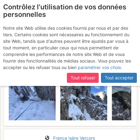
Contrôlez l'utilisation de vos données
fr
personnelles
Gerbier : Traversée des
Notre site Web utilise des cookies fournis par nous et par des
tiers. Certains cookies sont nécessaires au fonctionnement du
arêtes
Jeudi 23 février 2017
site Web, tandis que d'autres peuvent être ajustés par vous à
tout moment, en particulier ceux qui nous permettent de
comprendre les performances de notre site Web et de vous
fournir des fonctionnalités de médias sociaux. Vous pouvez les
accepter ou les refuser tous ou bien
paramétrer vos choix
.
Tout refuser
Tout accepter
France
Isère
Vercors