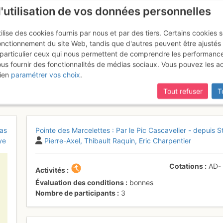
l'utilisation de vos données personnelles
ilise des cookies fournis par nous et par des tiers. Certains cookies 
onctionnement du site Web, tandis que d'autres peuvent être ajustés
particulier ceux qui nous permettent de comprendre les performanc
ous fournir des fonctionnalités de médias sociaux. Vous pouvez les a
arcelettes : Par le Pic Cascave
ien
paramétrer vos choix
.
Tout refuser
T
as
Pointe des Marcelettes : Par le Pic Cascavelier - depuis S
ye
Pierre-Axel
Thibault Raquin
Eric Charpentier
Cotations
AD
Activités
Évaluation des conditions
bonnes
Nombre de participants
3