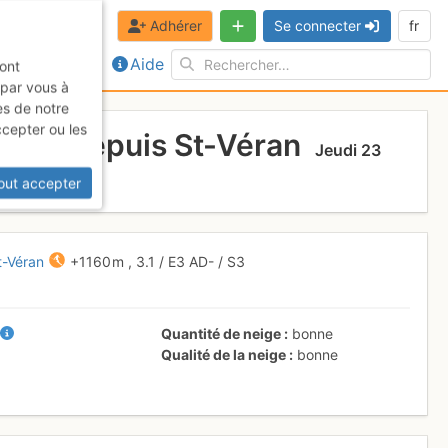
Adhérer
Se connecter
fr
Aide
sont
 par vous à
es de notre
ccepter ou les
lier - depuis St-Véran
Jeudi 23
out accepter
t-Véran
+1160 m
,
3.1
/
E3
AD-
/ S3
-
Quantité de neige
bonne
Qualité de la neige
bonne