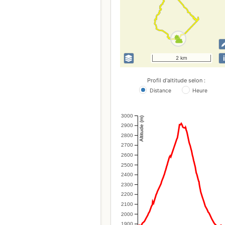
i
2 km
Profil d'altitude selon :
Distance
Heure
3000
Altitude (m)
2900
2800
2700
2600
2500
2400
2300
2200
2100
2000
1900