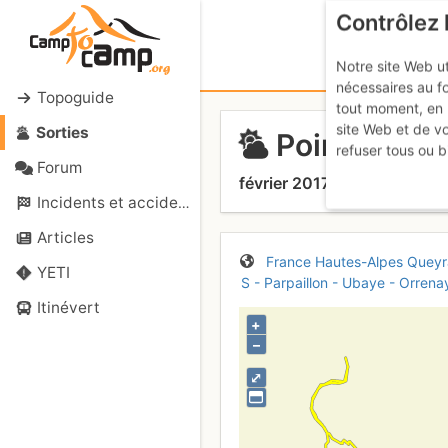
Contrôlez 
Notre site Web ut
nécessaires au f
Topoguide
tout moment, en 
site Web et de v
Sorties
Pointe des M
refuser tous ou b
Forum
février 2017
Incidents et accidents
Articles
France
Hautes-Alpes
Queyr
YETI
S - Parpaillon - Ubaye - Orrena
Itinévert
+
–
⤢