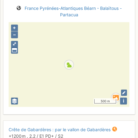
France
Pyrénées-Atlantiques
Béarn - Balaïtous -
Partacua
+
–
⤢
i
500 m
Crête de Gabardères : par le vallon de Gabardères
+1200 m
,
2.2
/
E1
PD+
/ S2