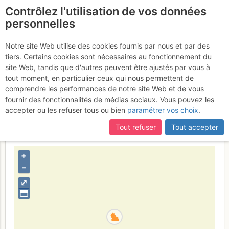
Contrôlez l'utilisation de vos données
fr
personnelles
Grande Séolane :
Notre site Web utilise des cookies fournis par nous et par des
tiers. Certains cookies sont nécessaires au fonctionnement du
versant E, depuis Pra-Loup
site Web, tandis que d'autres peuvent être ajustés par vous à
via le col des Thuiles
tout moment, en particulier ceux qui nous permettent de
Samedi 18
comprendre les performances de notre site Web et de vous
février 2017
fournir des fonctionnalités de médias sociaux. Vous pouvez les
accepter ou les refuser tous ou bien
paramétrer vos choix
.
Tout refuser
Tout accepter
France
Alpes-de-Haute-Provence
Préalpes de Digne
+
–
⤢