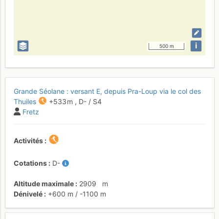
i
500 m
Grande Séolane : versant E, depuis Pra-Loup via le col des
Thuiles
+533 m
,
D-
/ S4
Fretz
Activités
Cotations
D-
Altitude maximale
2909
m
Dénivelé
+600 m
/
-1100 m