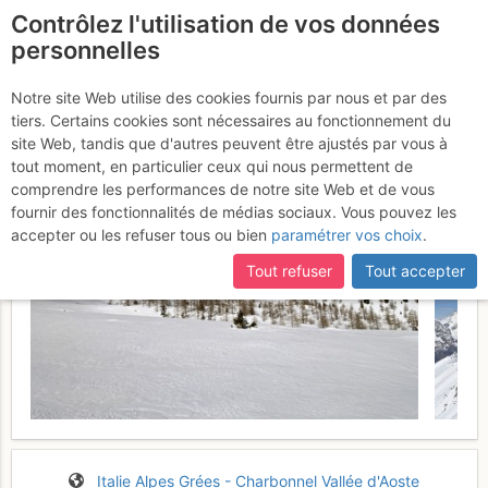
Contrôlez l'utilisation de vos données
fr
personnelles
Col Colmet : Par le
Notre site Web utilise des cookies fournis par nous et par des
tiers. Certains cookies sont nécessaires au fonctionnement du
vallon d'Arpy
Mercredi 22 février 2017
site Web, tandis que d'autres peuvent être ajustés par vous à
tout moment, en particulier ceux qui nous permettent de
comprendre les performances de notre site Web et de vous
fournir des fonctionnalités de médias sociaux. Vous pouvez les
accepter ou les refuser tous ou bien
paramétrer vos choix
.
Tout refuser
Tout accepter
Italie
Alpes Grées - Charbonnel
Vallée d'Aoste