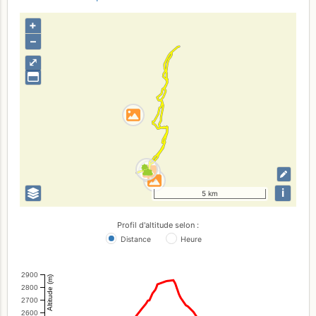
+
–
⤢
i
5 km
Profil d'altitude selon :
Distance
Heure
2900
Altitude (m)
2800
2700
2600