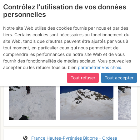
Contrôlez l'utilisation de vos données
fr
personnelles
La Bonida : Couloirs E
Notre site Web utilise des cookies fournis par nous et par des
tiers. Certains cookies sont nécessaires au fonctionnement du
Mardi 21 février 2017
site Web, tandis que d'autres peuvent être ajustés par vous à
tout moment, en particulier ceux qui nous permettent de
comprendre les performances de notre site Web et de vous
fournir des fonctionnalités de médias sociaux. Vous pouvez les
accepter ou les refuser tous ou bien
paramétrer vos choix
.
Tout refuser
Tout accepter
France
Hautes-Pyrénées
Bigorre - Ordesa