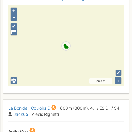
+
–
⤢
i
500 m
La Bonida : Couloirs E
+800 m
(300 m),
4.1
/
E2
D-
/ S4
Jack65
, Alexis Righetti
Activités