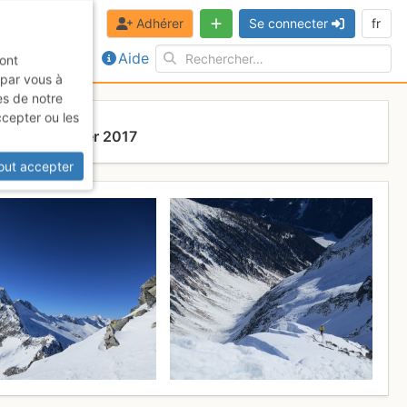
Adhérer
Se connecter
fr
Aide
sont
 par vous à
es de notre
ccepter ou les
che 19 février 2017
out accepter