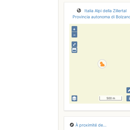
Italia
Alpi della Zillertal
Provincia autonoma di Bolzan
+
–
⤢
i
500 m
À proximité de...