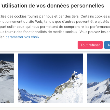
l'utilisation de vos données personnelles
ilise des cookies fournis par nous et par des tiers. Certains cookies 
onctionnement du site Web, tandis que d'autres peuvent être ajustés
particulier ceux qui nous permettent de comprendre les performanc
ous fournir des fonctionnalités de médias sociaux. Vous pouvez les a
o / Fünfte Hornspitze : Da S
Diman
ien
paramétrer vos choix
.
Tout refuser
T