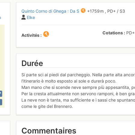
Quinto Corno di Ghega : Da S
+1759 m
,
PD+
/ S3
o
Elke
Cotations
PD
Activités
Durée
Si parte sci ai piedi dal parcheggio. Nella parte alta anc
l'itinerario è molto esposto al sole e durerà poco.
Man mano che si scende neve sempre più appesantita, poi 
Per la cresta attualmente non servono ramponi, è ben gra
La neve non è tanta, ma sufficiente e i sassi che spuntano s
come le gite del Brennero.
Commentaires