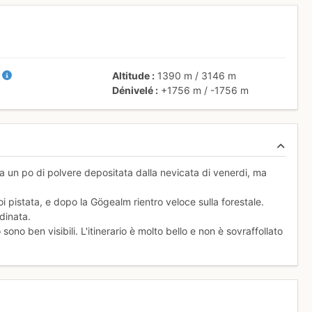
+
Altitude
1390 m
/
3146 m
Dénivelé
+1756 m
/
-1756 m
ora un po di polvere depositata dalla nevicata di venerdi, ma
pistata, e dopo la Gögealm rientro veloce sulla forestale.
dinata.
ono ben visibili. L'itinerario è molto bello e non è sovraffollato