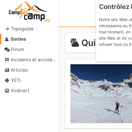
Contrôlez 
Notre site Web ut
nécessaires au f
Topoguide
tout moment, en 
site Web et de v
Sorties
Quinto Corn
refuser tous ou b
Forum
Incidents et accidents
Articles
YETI
Itinévert