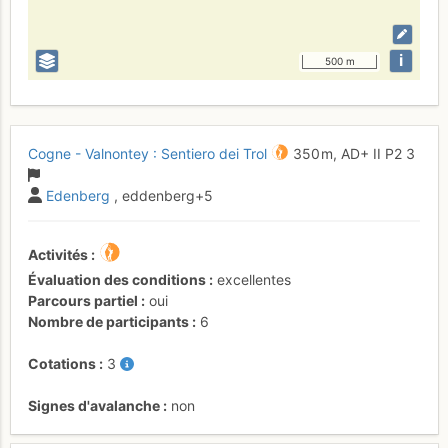
i
500 m
Cogne - Valnontey : Sentiero dei Trol
350 m,
AD+
II
P2
3
Edenberg
, eddenberg+5
Activités
Évaluation des conditions
excellentes
Parcours partiel
oui
Nombre de participants
6
Cotations
3
Signes d'avalanche
non