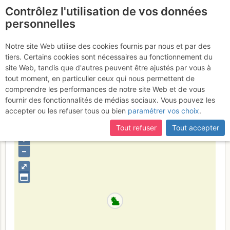
Contrôlez l'utilisation de vos données
fr
personnelles
Cogne - Valnontey :
Notre site Web utilise des cookies fournis par nous et par des
tiers. Certains cookies sont nécessaires au fonctionnement du
Sentiero dei Trol
Lundi 20 février
site Web, tandis que d'autres peuvent être ajustés par vous à
tout moment, en particulier ceux qui nous permettent de
2017
comprendre les performances de notre site Web et de vous
fournir des fonctionnalités de médias sociaux. Vous pouvez les
accepter ou les refuser tous ou bien
paramétrer vos choix
.
Italie
Grand Paradis
Vallée d'Aoste
Tout refuser
Tout accepter
+
–
⤢