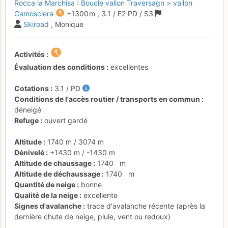
Rocca la Marchisa : Boucle vallon Traversagn > vallon
Camosciera
+1300 m
,
3.1
/
E2
PD
/ S3
Skiroad
, Monique
Activités
Évaluation des conditions
excellentes
Cotations
3.1
/
PD
Conditions de l'accès routier / transports en commun
déneigé
Refuge
ouvert gardé
Altitude
1740 m
/
3074 m
Dénivelé
+1430 m
/
-1430 m
Altitude de chaussage
1740
m
Altitude de déchaussage
1740
m
Quantité de neige
bonne
Qualité de la neige
excellente
Signes d'avalanche
trace d'avalanche récente (après la
dernière chute de neige, pluie, vent ou redoux)