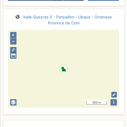
Italie
Queyras S - Parpaillon - Ubaye - Orrenaye
Province de Coni
+
–
⤢
i
500 m