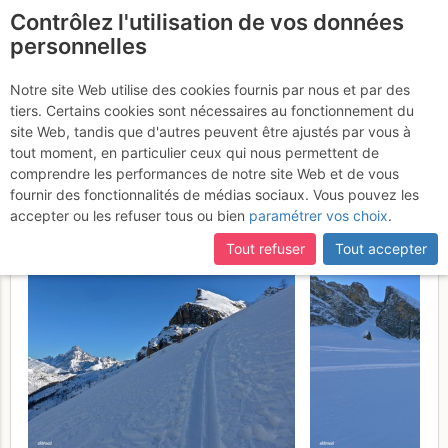
Contrôlez l'utilisation de vos données
fr
personnelles
Rocca la Marchisa :
Notre site Web utilise des cookies fournis par nous et par des
tiers. Certains cookies sont nécessaires au fonctionnement du
Boucle vallon Traversagn >
site Web, tandis que d'autres peuvent être ajustés par vous à
vallon Camosciera
tout moment, en particulier ceux qui nous permettent de
Dimanche 19
comprendre les performances de notre site Web et de vous
février 2017
fournir des fonctionnalités de médias sociaux. Vous pouvez les
accepter ou les refuser tous ou bien
paramétrer vos choix
.
Tout refuser
Tout accepter