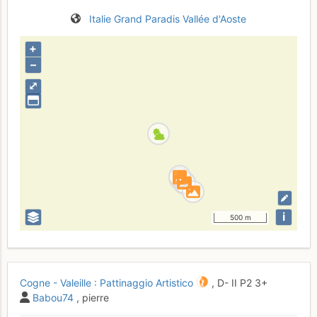
Italie
Grand Paradis
Vallée d'Aoste
+
–
⤢
i
500 m
Cogne - Valeille : Pattinaggio Artistico
,
D-
II
P2
3+
Babou74
, pierre