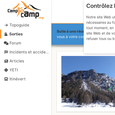
Contrôlez 
Notre site Web ut
nécessaires au f
Topoguide
tout moment, en 
Suite à une récente et importante 
site Web et de v
Sorties
Cogne - Vale
vous à votre compte sur le site.
refuser tous ou b
Forum
Incidents et accidents
Articles
YETI
Itinévert