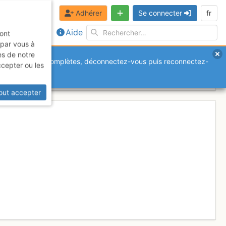
Adhérer
Se connecter
fr
Aide
sont
 par vous à
es de notre
anquantes ou incomplètes, déconnectez-vous puis reconnectez-
ccepter ou les
0 février 2017
out accepter