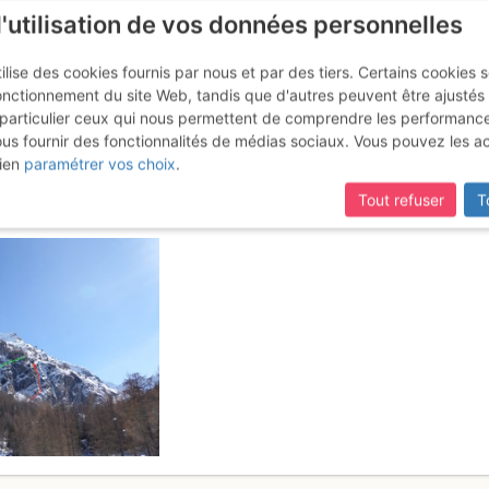
l'utilisation de vos données personnelles
ilise des cookies fournis par nous et par des tiers. Certains cookies 
onctionnement du site Web, tandis que d'autres peuvent être ajustés
particulier ceux qui nous permettent de comprendre les performanc
mise à jour du site,
si certaines pages ne sont plus accessibles, m
ous fournir des fonctionnalités de médias sociaux. Vous pouvez les a
ille : Pattinaggio Artistico
Lundi 2
ien
paramétrer vos choix
.
Tout refuser
T