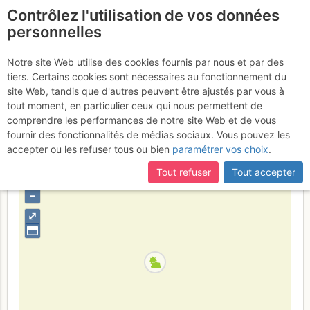
Contrôlez l'utilisation de vos données
fr
personnelles
Bürglen : Couloir NE du
Notre site Web utilise des cookies fournis par nous et par des
tiers. Certains cookies sont nécessaires au fonctionnement du
Bunker
Lundi 20 février 2017
site Web, tandis que d'autres peuvent être ajustés par vous à
tout moment, en particulier ceux qui nous permettent de
comprendre les performances de notre site Web et de vous
fournir des fonctionnalités de médias sociaux. Vous pouvez les
Suisse
Canton de Berne
Préalpes Fribourgeoises -
accepter ou les refuser tous ou bien
paramétrer vos choix
.
Bernoises
Tout refuser
Tout accepter
+
–
⤢