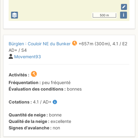
i
500 m
Bürglen : Couloir NE du Bunker
+657 m
(300 m),
4.1
/
E2
AD+
/ S4
Movement93
Activités
Fréquentation
peu fréquenté
Évaluation des conditions
bonnes
Cotations
4.1
/
AD+
Quantité de neige
bonne
Qualité de la neige
excellente
Signes d'avalanche
non