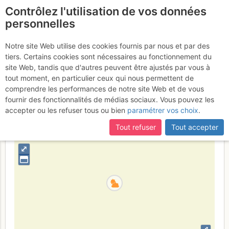
Contrôlez l'utilisation de vos données
fr
personnelles
Raquette au Prarion
Notre site Web utilise des cookies fournis par nous et par des
tiers. Certains cookies sont nécessaires au fonctionnement du
Dimanche 19 février 2017
site Web, tandis que d'autres peuvent être ajustés par vous à
tout moment, en particulier ceux qui nous permettent de
comprendre les performances de notre site Web et de vous
fournir des fonctionnalités de médias sociaux. Vous pouvez les
France
Haute-Savoie
Mont-Blanc
accepter ou les refuser tous ou bien
paramétrer vos choix
.
+
Tout refuser
Tout accepter
–
⤢