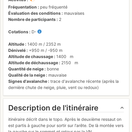
Fréquentation
peu fréquenté
Évaluation des conditions
mauvaises
Nombre de participants
2
Cotations
D-
Altitude
1400 m
/
2352 m
Dénivelé
+950 m
/
-950 m
Altitude de chaussage
1400
m
Altitude de déchaussage
2150
m
Quantité de neige
bonne
Qualité de la neige
mauvaise
Signes d'avalanche
trace d'avalanche récente (après la
dernière chute de neige, pluie, vent ou redoux)
Description de l'itinéraire
itinéraire décrit dans le topo. Après le deuxième ressaut on
est partis à gauche pour sortir sur l'arête. De là montée vers
la gauche sur le sommet et retour par la VN