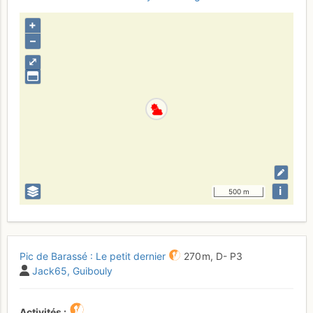
+
–
⤢
i
500 m
Pic de Barassé : Le petit dernier
270 m,
D-
P3
Jack65
Guibouly
Activités