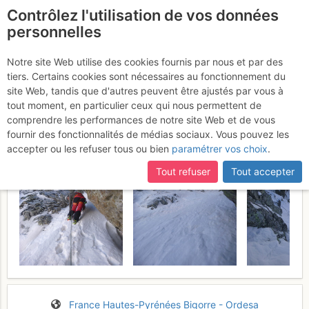
Contrôlez l'utilisation de vos données
fr
personnelles
Pic de Barassé : le petit
Notre site Web utilise des cookies fournis par nous et par des
tiers. Certains cookies sont nécessaires au fonctionnement du
dernier
Dimanche 19 février 2017
site Web, tandis que d'autres peuvent être ajustés par vous à
tout moment, en particulier ceux qui nous permettent de
comprendre les performances de notre site Web et de vous
fournir des fonctionnalités de médias sociaux. Vous pouvez les
accepter ou les refuser tous ou bien
paramétrer vos choix
.
Tout refuser
Tout accepter
France
Hautes-Pyrénées
Bigorre - Ordesa