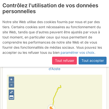
Contrôlez l'utilisation de vos données
fr
personnelles
Col du Névé de la
Notre site Web utilise des cookies fournis par nous et par des
tiers. Certains cookies sont nécessaires au fonctionnement du
Rousse : Les Ars Dessous
site Web, tandis que d'autres peuvent être ajustés par vous à
>> Vichère par la combe
tout moment, en particulier ceux qui nous permettent de
comprendre les performances de notre site Web et de vous
de l'A
Dimanche 22 janvier 2017
fournir des fonctionnalités de médias sociaux. Vous pouvez les
accepter ou les refuser tous ou bien
paramétrer vos choix
.
Tout refuser
Tout accepter
Suisse
Italie
Valais
Valais W - Alpes Pennines W
Vallée
d'Aoste
+
–
⤢