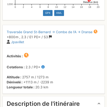
Distance (km)
1200
0
2
4
6
8
10
12
14
16
18
20
GPX
KML
Traversée Grand St-Bernard → Combe de l'A → Dranse
+800 m
,
2.3
/
E1
PD+
/ S3
Jpavillet
Activités
Cotations
2.3
/
PD+
Altitude
2757 m
/
1273 m
Dénivelé
+1113 m
/
-2239 m
Longueur totale
20.3 km
Description de l'itinéraire