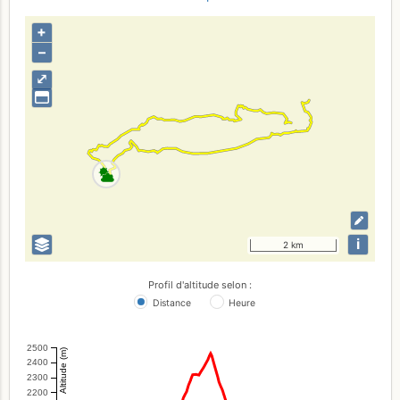
+
–
⤢
i
2 km
Profil d'altitude selon :
Distance
Heure
2500
Altitude (m)
2400
2300
2200