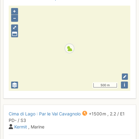
+
–
⤢
i
500 m
Cima di Lago : Par le Val Cavagnolo
+1500 m
,
2.2
/
E1
PD-
/ S3
Kermit
, Marine