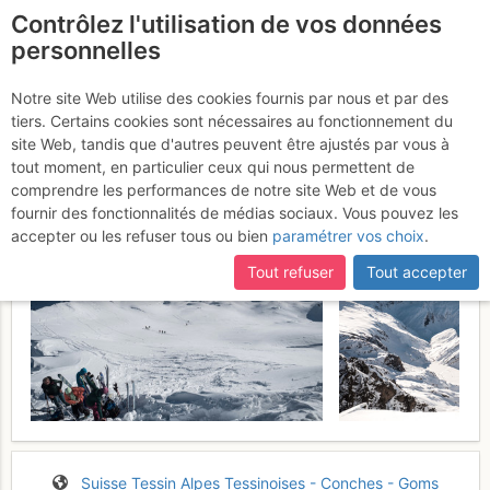
Contrôlez l'utilisation de vos données
fr
personnelles
Cima di Lago : Par le Val
Notre site Web utilise des cookies fournis par nous et par des
tiers. Certains cookies sont nécessaires au fonctionnement du
Cavagnolo
Dimanche 19 février 2017
site Web, tandis que d'autres peuvent être ajustés par vous à
tout moment, en particulier ceux qui nous permettent de
comprendre les performances de notre site Web et de vous
fournir des fonctionnalités de médias sociaux. Vous pouvez les
accepter ou les refuser tous ou bien
paramétrer vos choix
.
Tout refuser
Tout accepter
Suisse
Tessin
Alpes Tessinoises - Conches - Goms