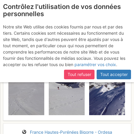
Contrôlez l'utilisation de vos données
fr
personnelles
Moun Né : Face SE
Notre site Web utilise des cookies fournis par nous et par des
tiers. Certains cookies sont nécessaires au fonctionnement du
Dimanche 19 février 2017
site Web, tandis que d'autres peuvent être ajustés par vous à
tout moment, en particulier ceux qui nous permettent de
comprendre les performances de notre site Web et de vous
fournir des fonctionnalités de médias sociaux. Vous pouvez les
accepter ou les refuser tous ou bien
paramétrer vos choix
.
Tout refuser
Tout accepter
France
Hautes-Pyrénées
Bigorre - Ordesa