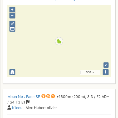
+
–
⤢
i
500 m
Moun Né : Face SE
+1600 m
(200 m),
3.3
/
E2
AD+
/ S4
T3
E1
Kileou
, Alex Hubert olivier