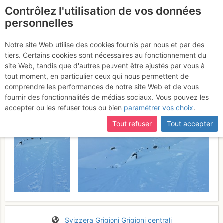
Contrôlez l'utilisation de vos données
fr
personnelles
Piz Lagrev : Dall'Alp
Notre site Web utilise des cookies fournis par nous et par des
tiers. Certains cookies sont nécessaires au fonctionnement du
Güglia
Samedi 18 février 2017
site Web, tandis que d'autres peuvent être ajustés par vous à
tout moment, en particulier ceux qui nous permettent de
comprendre les performances de notre site Web et de vous
fournir des fonctionnalités de médias sociaux. Vous pouvez les
accepter ou les refuser tous ou bien
paramétrer vos choix
.
Tout refuser
Tout accepter
Svizzera
Grigioni
Grigioni centrali