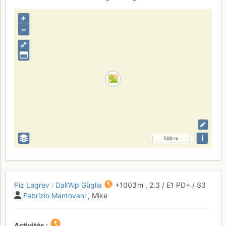
+
–
⤢
i
500 m
Piz Lagrev : Dall'Alp Güglia
+1003 m
,
2.3
/
E1
PD+
/ S3
Fabrizio Mantovani
, Mike
Activités