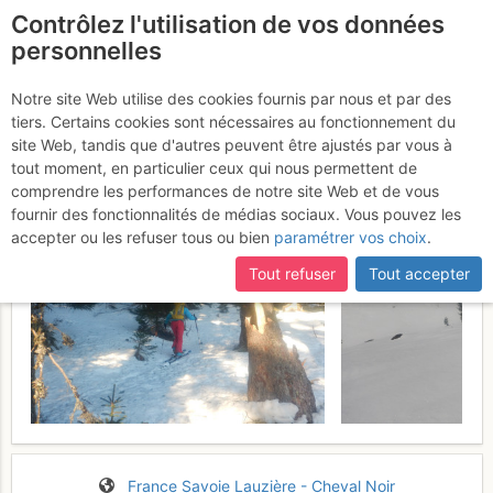
Contrôlez l'utilisation de vos données
fr
personnelles
Suite à une récente et importante mise à jour du site,
si
Dent du Corbeau :
certaines pages ne sont plus accessibles, manquantes ou
Notre site Web utilise des cookies fournis par nous et par des
incomplètes, déconnectez-vous puis reconnectez-vous à votre
tiers. Certains cookies sont nécessaires au fonctionnement du
Versant S
Samedi 18 février 2017
compte sur le site.
site Web, tandis que d'autres peuvent être ajustés par vous à
tout moment, en particulier ceux qui nous permettent de
comprendre les performances de notre site Web et de vous
fournir des fonctionnalités de médias sociaux. Vous pouvez les
accepter ou les refuser tous ou bien
paramétrer vos choix
.
Tout refuser
Tout accepter
France
Savoie
Lauzière - Cheval Noir