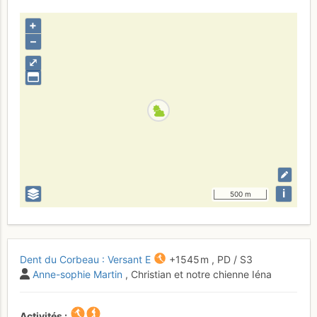
+
–
⤢
i
500 m
Dent du Corbeau : Versant E
+1545 m
,
PD
/ S3
Anne-sophie Martin
, Christian et notre chienne Iéna
Activités