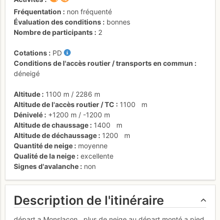
Fréquentation
non fréquenté
Évaluation des conditions
bonnes
Nombre de participants
2
Cotations
PD
Conditions de l'accès routier / transports en commun
déneigé
Altitude
1100 m
/
2286 m
Altitude de l'accès routier / TC
1100
m
Dénivelé
+1200 m
/
-1200 m
Altitude de chaussage
1400
m
Altitude de déchaussage
1200
m
Quantité de neige
moyenne
Qualité de la neige
excellente
Signes d'avalanche
non
Description de l'itinéraire
départ a Monslacon , plus de neige au départ monté a pied