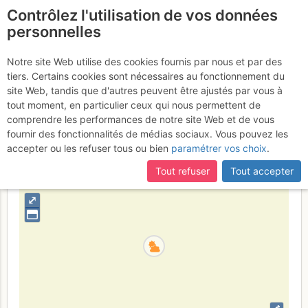
Contrôlez l'utilisation de vos données
fr
personnelles
Pointe des Mines : Par le
Notre site Web utilise des cookies fournis par nous et par des
tiers. Certains cookies sont nécessaires au fonctionnement du
Col des Mines
Samedi 3 mai 2014
site Web, tandis que d'autres peuvent être ajustés par vous à
tout moment, en particulier ceux qui nous permettent de
comprendre les performances de notre site Web et de vous
fournir des fonctionnalités de médias sociaux. Vous pouvez les
France
Savoie
Alpes Grées - Charbonnel
accepter ou les refuser tous ou bien
paramétrer vos choix
.
+
Tout refuser
Tout accepter
–
⤢