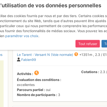
l'utilisation de vos données personnelles
ilise des cookies fournis par nous et par des tiers. Certains cookies 
onctionnement du site Web, tandis que d'autres peuvent être ajustés
particulier ceux qui nous permettent de comprendre les performanc
ous fournir des fonctionnalités de médias sociaux. Vous pouvez les a
iguille du Tarent
Dimanche 12 février 2017
ien
paramétrer vos choix
.
Tout refuser
T
es
Le Tarent : Versant N (Voie normale)
+1351 m
,
2.3
/
E
Fabien99
Cotations
2.3
Activités
Évaluation des conditions
excellentes
Parcours partiel
oui
Nombre de participants
3