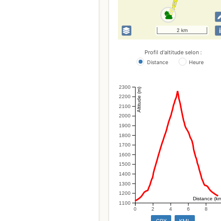
i
2 km
Profil d'altitude selon :
Distance
Heure
2300
Altitude (m)
2200
2100
2000
1900
1800
1700
1600
1500
1400
1300
1200
Distance (k
1100
0
2
4
6
8
GPX
KML