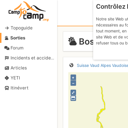
Contrôlez 
Notre site Web ut
nécessaires au f
Topoguide
tout moment, en 
site Web et de v
Sorties
Bosse de l'A
refuser tous ou b
Forum
Incidents et accidents
Suisse
Vaud
Alpes Vaudois
Articles
+
YETI
–
Itinévert
⤢