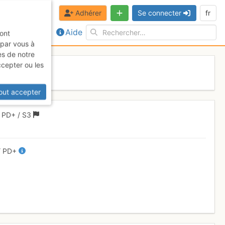
Adhérer
Se connecter
fr
Aide
sont
 par vous à
es de notre
ccepter ou les
out accepter
1
PD+
/ S3
/
PD+