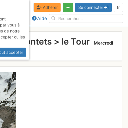
Adhérer
Se connecter
fr
Aide
sont
 par vous à
es de notre
ccepter ou les
ands Montets > le Tour
Mercredi
out accepter