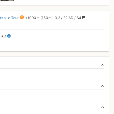
s > le Tour
+1000 m
(150 m),
3.2
/
E2
AD
/ S4
/
AD