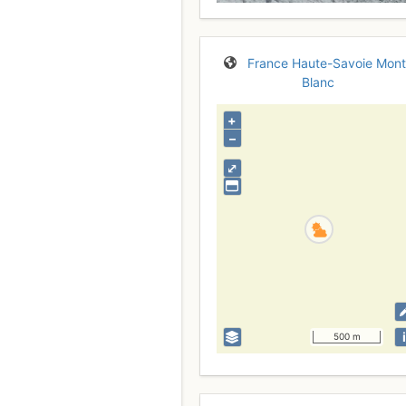
France
Haute-Savoie
Mont
Blanc
+
–
⤢
i
500 m