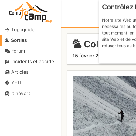
Contrôlez 
Notre site Web ut
nécessaires au f
Topoguide
tout moment, en 
site Web et de v
Sorties
Col du Pass
refuser tous ou b
Forum
15 février 2017
Incidents et accidents
Articles
YETI
Itinévert