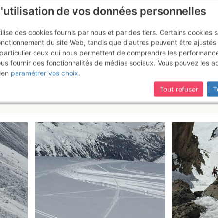
l'utilisation de vos données personnelles
ilise des cookies fournis par nous et par des tiers. Certains cookies 
onctionnement du site Web, tandis que d'autres peuvent être ajustés
particulier ceux qui nous permettent de comprendre les performanc
ous fournir des fonctionnalités de médias sociaux. Vous pouvez les a
on : Traversée S-N : Col des Gr
ien
paramétrer vos choix
.
Tout refuser
T