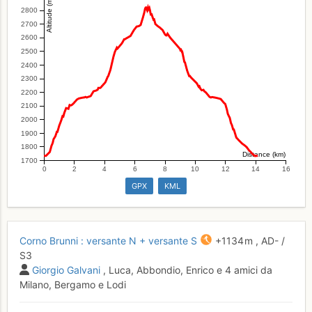
Altitude (m)
2800
2700
2600
2500
2400
2300
2200
2100
2000
1900
1800
Distance (km)
1700
0
2
4
6
8
10
12
14
16
GPX
KML
Corno Brunni : versante N + versante S
+1134 m
,
AD-
/
S3
Giorgio Galvani
, Luca, Abbondio, Enrico e 4 amici da
Milano, Bergamo e Lodi