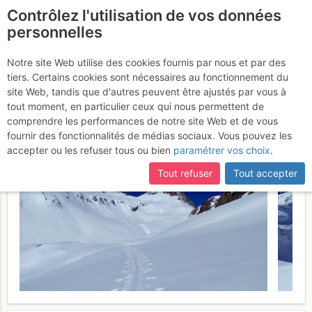
Contrôlez l'utilisation de vos données
fr
personnelles
Corno Brunni : versante
Notre site Web utilise des cookies fournis par nous et par des
tiers. Certains cookies sont nécessaires au fonctionnement du
S dal Maria Luisa
Jeudi 16 février
site Web, tandis que d'autres peuvent être ajustés par vous à
tout moment, en particulier ceux qui nous permettent de
2017
comprendre les performances de notre site Web et de vous
fournir des fonctionnalités de médias sociaux. Vous pouvez les
accepter ou les refuser tous ou bien
paramétrer vos choix
.
Tout refuser
Tout accepter