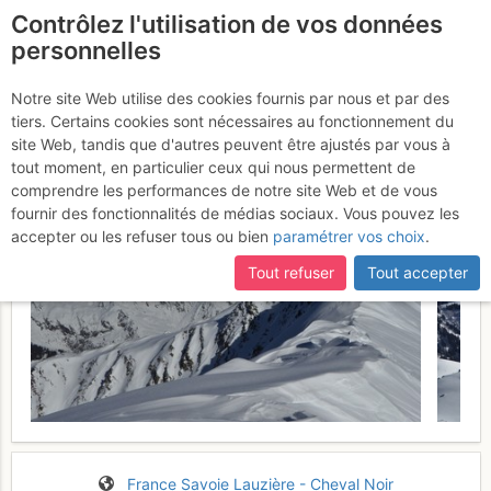
Contrôlez l'utilisation de vos données
fr
personnelles
Suite à une récente et importante mise à jour du site,
si
Les Frettes : Versant E
certaines pages ne sont plus accessibles, manquantes ou
Notre site Web utilise des cookies fournis par nous et par des
incomplètes, déconnectez-vous puis reconnectez-vous à votre
tiers. Certains cookies sont nécessaires au fonctionnement du
Jeudi 16 février 2017
compte sur le site.
site Web, tandis que d'autres peuvent être ajustés par vous à
tout moment, en particulier ceux qui nous permettent de
comprendre les performances de notre site Web et de vous
fournir des fonctionnalités de médias sociaux. Vous pouvez les
accepter ou les refuser tous ou bien
paramétrer vos choix
.
Tout refuser
Tout accepter
France
Savoie
Lauzière - Cheval Noir