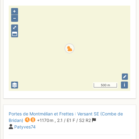
+
–
⤢
i
500 m
Portes de Montmélian et Frettes : Versant SE (Combe de
Bridan)
+1170 m
,
2.1
/
E1
F
/ S2
R2
Patyves74