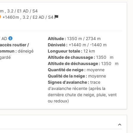
 m
,
3.2
/
E1
AD
/ S4
+1460 m
,
3.2
/
E2
AD
/ S4
/
AD
Altitude
1350 m
/
2734 m
accès routier /
Dénivelé
+1440 m
/
-1440 m
 commun
déneigé
Longueur totale
12 km
 gardé
Altitude de chaussage
1350
m
Altitude de déchaussage
1350
m
Quantité de neige
moyenne
Qualité de la neige
moyenne
Signes d'avalanche
trace
d'avalanche récente (après la
dernière chute de neige, pluie, vent
ou redoux)