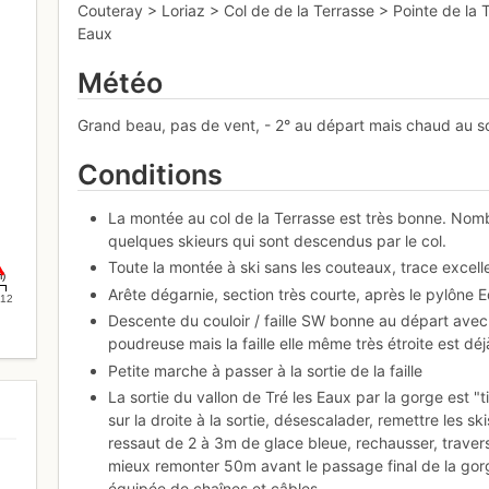
Couteray > Loriaz > Col de de la Terrasse > Pointe de la 
Eaux
Météo
Grand beau, pas de vent, - 2° au départ mais chaud au so
Conditions
La montée au col de la Terrasse est très bonne. No
quelques skieurs qui sont descendus par le col.
Toute la montée à ski sans les couteaux, trace excellen
m)
Arête dégarnie, section très courte, après le pylône E
12
Descente du couloir / faille SW bonne au départ ave
poudreuse mais la faille elle même très étroite est 
Petite marche à passer à la sortie de la faille
La sortie du vallon de Tré les Eaux par la gorge est "
sur la droite à la sortie, désescalader, remettre les
ressaut de 2 à 3m de glace bleue, rechausser, travers
mieux remonter 50m avant le passage final de la gorg
équipée de chaînes et câbles.