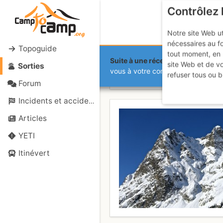
Contrôlez 
Notre site Web ut
nécessaires au f
Topoguide
tout moment, en 
Suite à une récente et importante 
site Web et de v
Sorties
Pointe de la
vous à votre compte sur le site.
refuser tous ou b
Forum
Incidents et accidents
Articles
YETI
Itinévert