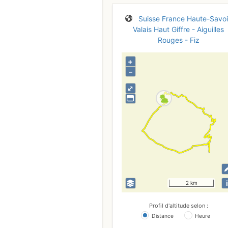
Suisse
France
Haute-Savo
Valais
Haut Giffre - Aiguilles
Rouges - Fiz
+
–
⤢
i
2 km
Profil d'altitude selon :
Distance
Heure