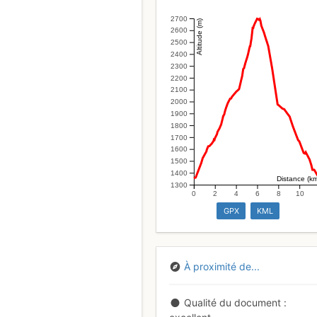
2700
Altitude (m)
2600
2500
2400
2300
2200
2100
2000
1900
1800
1700
1600
1500
1400
Distance (k
1300
0
2
4
6
8
10
GPX
KML
À proximité de...
Qualité du document