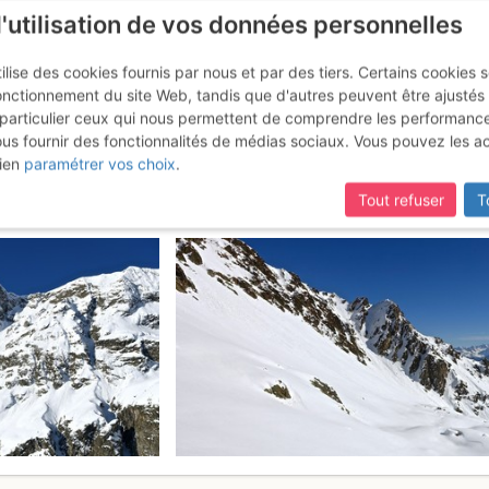
l'utilisation de vos données personnelles
ilise des cookies fournis par nous et par des tiers. Certains cookies 
onctionnement du site Web, tandis que d'autres peuvent être ajustés
particulier ceux qui nous permettent de comprendre les performanc
mise à jour du site,
si certaines pages ne sont plus accessibles, m
ous fournir des fonctionnalités de médias sociaux. Vous pouvez les a
 Terrasse : Par Tré les Eaux et l
ien
paramétrer vos choix
.
Tout refuser
T