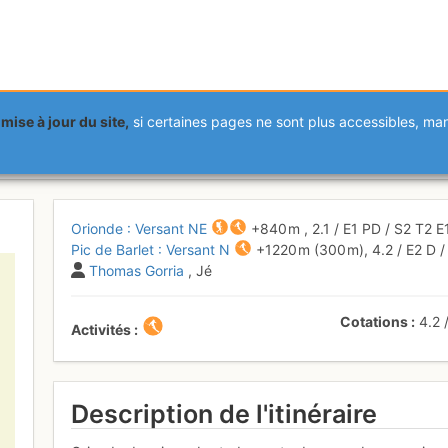
mise à jour du site,
si certaines pages ne sont plus accessibles, m
t : Versant N partiel, et Orionde
Orionde : Versant NE
+840 m
,
2.1
/
E1
PD
/ S2
T2
E
Pic de Barlet : Versant N
+1220 m
(300 m),
4.2
/
E2
D
/
Thomas Gorria
, Jé
Cotations
4.2
Activités
Description de l'itinéraire