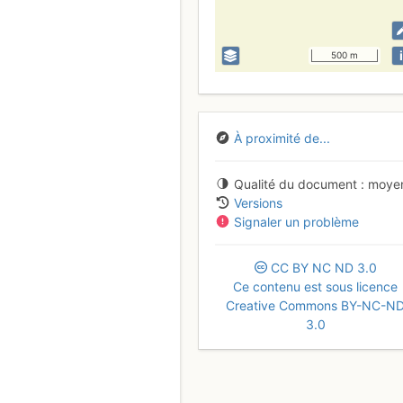
i
500 m
À proximité de...
Qualité du document
moye
Versions
Signaler un problème
CC
BY
NC
ND
3.0
Ce contenu est sous licence
Creative Commons BY-NC-N
3.0