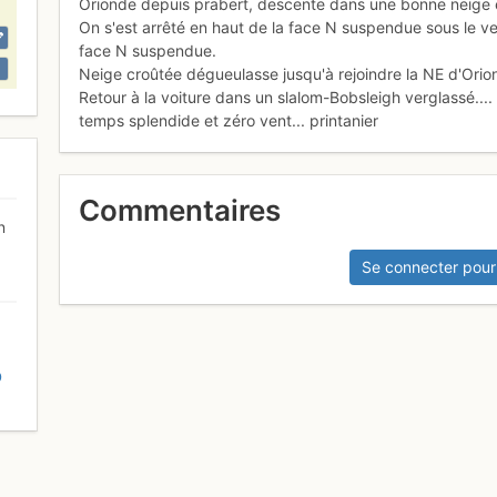
Orionde depuis prabert, descente dans une bonne neige e
On s'est arrêté en haut de la face N suspendue sous le ve
face N suspendue.
Neige croûtée dégueulasse jusqu'à rejoindre la NE d'Ori
Retour à la voiture dans un slalom-Bobsleigh verglassé..
temps splendide et zéro vent... printanier
Commentaires
n
Se connecter pour
D