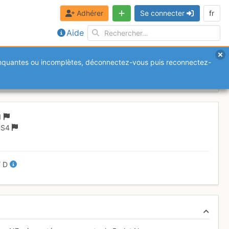
Adhérer
Se connecter
fr
Aide
anquantes ou incomplètes, déconnectez-vous puis reconnectez-
 NE
Jeudi 16 février 2017
1
 S4
/
D