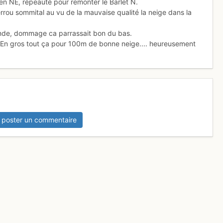
n NE, répeauté pour remonter le Barlet N.
rrou sommital au vu de la mauvaise qualité la neige dans la
onde, dommage ca parrassait bon du bas.
.. En gros tout ça pour 100m de bonne neige.... heureusement
 poster un commentaire