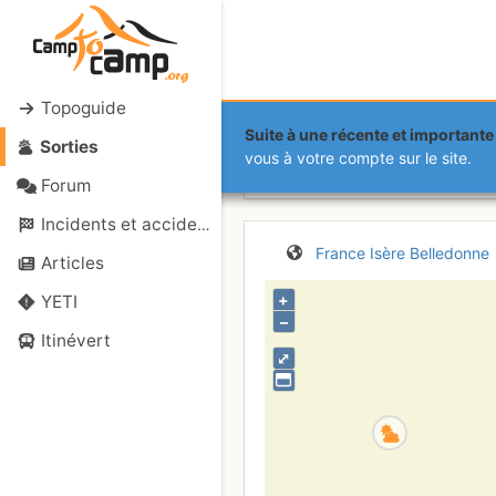
Topoguide
Suite à une récente et importante 
Sorties
Pic de Barle
vous à votre compte sur le site.
Forum
Incidents et accidents
France
Isère
Belledonne
Articles
+
YETI
–
Itinévert
⤢