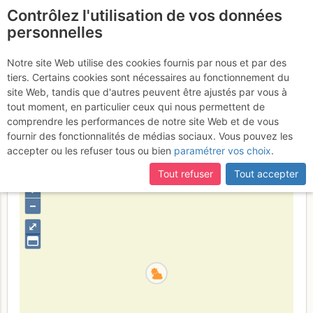
Contrôlez l'utilisation de vos données
fr
personnelles
Col des Fonds : Depuis
Notre site Web utilise des cookies fournis par nous et par des
tiers. Certains cookies sont nécessaires au fonctionnement du
Méribel par le col des
site Web, tandis que d'autres peuvent être ajustés par vous à
Fonds
tout moment, en particulier ceux qui nous permettent de
Lundi 13 février 2017
comprendre les performances de notre site Web et de vous
fournir des fonctionnalités de médias sociaux. Vous pouvez les
accepter ou les refuser tous ou bien
paramétrer vos choix
.
France
Savoie
Vanoise
Tout refuser
Tout accepter
+
–
⤢