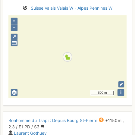
Suisse
Valais
Valais W - Alpes Pennines W
+
–
⤢
i
500 m
Bonhomme du Tsapi : Depuis Bourg St-Pierre
+1150 m
,
2.3
/
E1
PD
/ S3
Laurent Gothuey