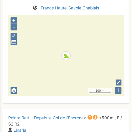
France
Haute-Savoie
Chablais
+
–
⤢
i
500 m
Pointe Ratti : Depuis le Col de l'Encrenaz
+500 m
,
F
/
S2
R2
Linaria