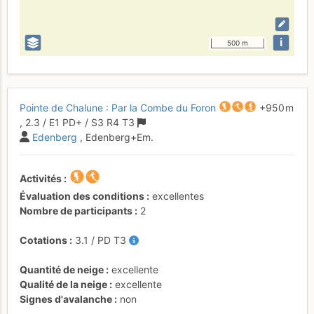
i
500 m
Pointe de Chalune : Par la Combe du Foron
+950 m
,
2.3
/
E1
PD+
/ S3
R4
T3
Edenberg
, Edenberg+Em.
Activités
Évaluation des conditions
excellentes
Nombre de participants
2
Cotations
3.1
/
PD
T3
Quantité de neige
excellente
Qualité de la neige
excellente
Signes d'avalanche
non