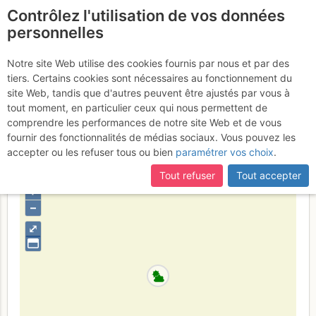
Contrôlez l'utilisation de vos données
fr
personnelles
Pointe de Chalune : Par
Notre site Web utilise des cookies fournis par nous et par des
tiers. Certains cookies sont nécessaires au fonctionnement du
la Combe du Foron
Mercredi 15
site Web, tandis que d'autres peuvent être ajustés par vous à
tout moment, en particulier ceux qui nous permettent de
février 2017
comprendre les performances de notre site Web et de vous
fournir des fonctionnalités de médias sociaux. Vous pouvez les
accepter ou les refuser tous ou bien
paramétrer vos choix
.
France
Haute-Savoie
Chablais
Tout refuser
Tout accepter
+
–
⤢