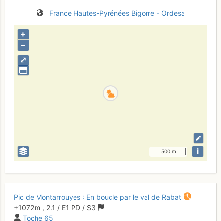
France
Hautes-Pyrénées
Bigorre - Ordesa
+
–
⤢
i
500 m
Pic de Montarrouyes : En boucle par le val de Rabat
+1072 m
,
2.1
/
E1
PD
/ S3
Toche 65