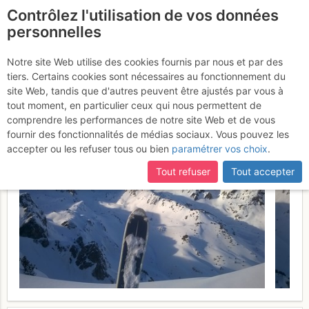
Contrôlez l'utilisation de vos données
fr
personnelles
Suite à une récente et importante mise à jour du site,
si
Crête de Hossés depuis
certaines pages ne sont plus accessibles, manquantes ou
Notre site Web utilise des cookies fournis par nous et par des
incomplètes, déconnectez-vous puis reconnectez-vous à votre
tiers. Certains cookies sont nécessaires au fonctionnement du
les granges de Lurgues
compte sur le site.
site Web, tandis que d'autres peuvent être ajustés par vous à
tout moment, en particulier ceux qui nous permettent de
Mardi 14 février 2017
comprendre les performances de notre site Web et de vous
fournir des fonctionnalités de médias sociaux. Vous pouvez les
accepter ou les refuser tous ou bien
paramétrer vos choix
.
Tout refuser
Tout accepter