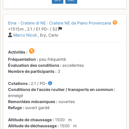
GPX
KML
Etna - Cratere di NE : Cratere NE da Piano Provenzana
+1515 m
,
2.1
/
E1
PD-
/ S2
Marco Nicoli
, Ery, Carlo
Activités
Fréquentation
peu fréquenté
Évaluation des conditions
excellentes
Nombre de participants
3
Cotations
2.1
/
PD-
Conditions de l'accès routier / transports en commun
enneigé
Remontées mécaniques
ouvertes
Refuge
ouvert gardé
Altitude de chaussage
1500
m
Altitude de déchaussage
1500
m