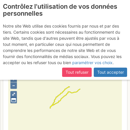
Contrôlez l'utilisation de vos données
fr
personnelles
Etna - Cratere di NE :
Notre site Web utilise des cookies fournis par nous et par des
tiers. Certains cookies sont nécessaires au fonctionnement du
Cratere NE da Piano
site Web, tandis que d'autres peuvent être ajustés par vous à
Provenzana
tout moment, en particulier ceux qui nous permettent de
Dimanche 12 février 2017
comprendre les performances de notre site Web et de vous
fournir des fonctionnalités de médias sociaux. Vous pouvez les
accepter ou les refuser tous ou bien
paramétrer vos choix
.
Italia
Sicilia
Provincia di Catania
Tout refuser
Tout accepter
+
–
⤢