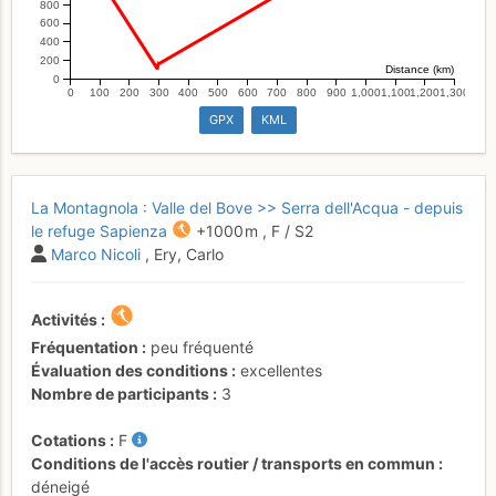
800
600
400
200
Distance (km)
0
0
100
200
300
400
500
600
700
800
900
1,000
1,100
1,200
1,300
GPX
KML
La Montagnola : Valle del Bove >> Serra dell'Acqua - depuis
le refuge Sapienza
+1000 m
,
F
/ S2
Marco Nicoli
, Ery, Carlo
Activités
Fréquentation
peu fréquenté
Évaluation des conditions
excellentes
Nombre de participants
3
Cotations
F
Conditions de l'accès routier / transports en commun
déneigé