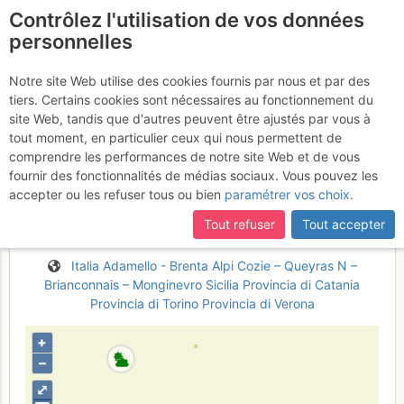
Contrôlez l'utilisation de vos données
fr
personnelles
La Montagnola : Valle
Notre site Web utilise des cookies fournis par nous et par des
tiers. Certains cookies sont nécessaires au fonctionnement du
del Bove >> Serra
site Web, tandis que d'autres peuvent être ajustés par vous à
dell'Acqua - depuis le
tout moment, en particulier ceux qui nous permettent de
comprendre les performances de notre site Web et de vous
refuge Sapienza
Vendredi 10
fournir des fonctionnalités de médias sociaux. Vous pouvez les
accepter ou les refuser tous ou bien
paramétrer vos choix
.
février 2017
Tout refuser
Tout accepter
Italia
Adamello - Brenta
Alpi Cozie – Queyras N –
Brianconnais – Monginevro
Sicilia
Provincia di Catania
Provincia di Torino
Provincia di Verona
+
–
⤢