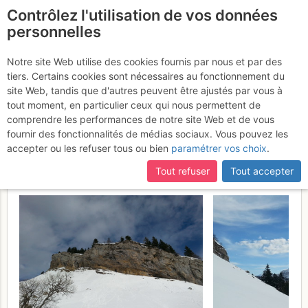
Contrôlez l'utilisation de vos données
fr
personnelles
Tour du Mollard de la
Notre site Web utilise des cookies fournis par nous et par des
tiers. Certains cookies sont nécessaires au fonctionnement du
Chaleur en boucle par le
site Web, tandis que d'autres peuvent être ajustés par vous à
col et le goulet d'Hurtières
tout moment, en particulier ceux qui nous permettent de
comprendre les performances de notre site Web et de vous
depuis Pomarey
Lundi 13 février
fournir des fonctionnalités de médias sociaux. Vous pouvez les
accepter ou les refuser tous ou bien
paramétrer vos choix
.
2017
Tout refuser
Tout accepter