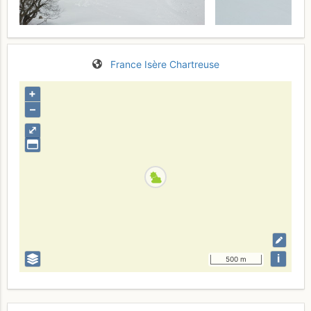
France
Isère
Chartreuse
+
–
⤢
i
500 m