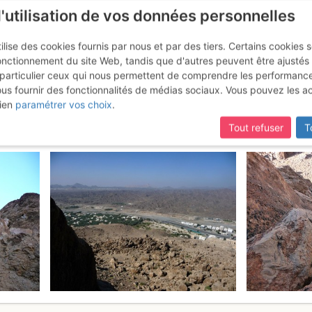
l'utilisation de vos données personnelles
ilise des cookies fournis par nous et par des tiers. Certains cookies 
onctionnement du site Web, tandis que d'autres peuvent être ajustés
particulier ceux qui nous permettent de comprendre les performanc
ous fournir des fonctionnalités de médias sociaux. Vous pouvez les a
rs : Orgasmus
Jeudi 9 février 2017
ien
paramétrer vos choix
.
Tout refuser
T