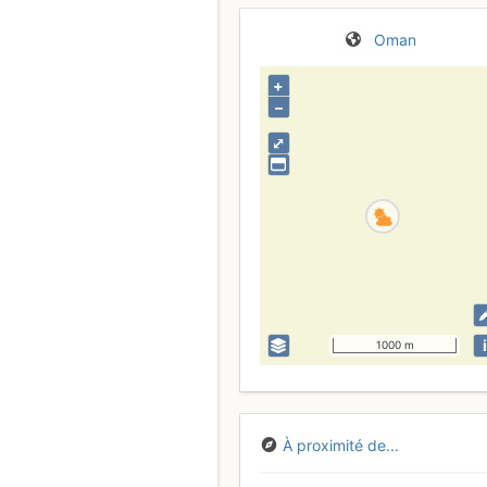
Oman
+
–
⤢
i
1000 m
À proximité de...