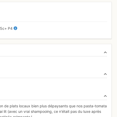
-
5c+
P4
on de plats locaux bien plus dépaysants que nos pasta-tomata
i lit (avec un vrai shampooing, ce n'était pas du luxe après
 matinée grimpante !