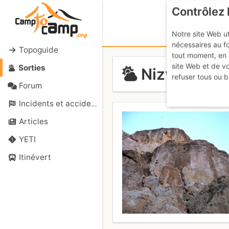
Contrôlez 
Notre site Web ut
nécessaires au f
Topoguide
tout moment, en 
site Web et de v
Sorties
Nizwa Towe
refuser tous ou b
Forum
Incidents et accidents
Articles
YETI
Itinévert