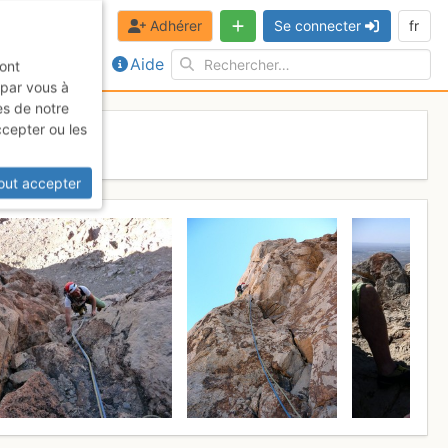
Adhérer
Se connecter
fr
Aide
sont
 par vous à
es de notre
ccepter ou les
out accepter