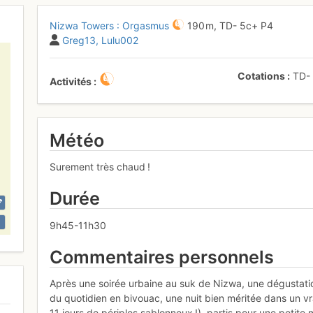
Nizwa Towers : Orgasmus
190 m,
TD-
5c+
P4
Greg13
Lulu002
Cotations
TD
Activités
Météo
Surement très chaud !
Durée
9h45-11h30
Commentaires personnels
Après une soirée urbaine au suk de Nizwa, une dégustati
du quotidien en bivouac, une nuit bien méritée dans un vra
11 jours de périples sablonneux !), partis pour une petite