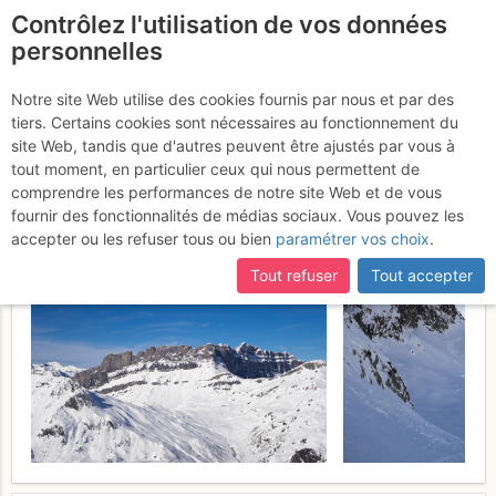
Contrôlez l'utilisation de vos données
fr
personnelles
Col des Lacs Noirs : Par
Notre site Web utilise des cookies fournis par nous et par des
tiers. Certains cookies sont nécessaires au fonctionnement du
l'aiguille de la Charlanon et
site Web, tandis que d'autres peuvent être ajustés par vous à
les lacs
tout moment, en particulier ceux qui nous permettent de
Lundi 13 février 2017
comprendre les performances de notre site Web et de vous
fournir des fonctionnalités de médias sociaux. Vous pouvez les
accepter ou les refuser tous ou bien
paramétrer vos choix
.
Tout refuser
Tout accepter