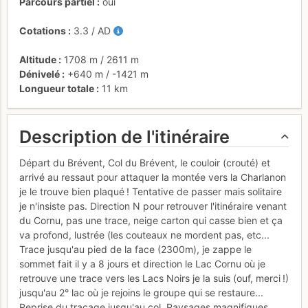
Parcours partiel
oui
Cotations
3.3
/
AD
Altitude
1708 m
/
2611 m
Dénivelé
+640 m
/
-1421 m
Longueur totale
11 km
Description de l'itinéraire
Départ du Brévent, Col du Brévent, le couloir (crouté) et
arrivé au ressaut pour attaquer la montée vers la Charlanon
je le trouve bien plaqué ! Tentative de passer mais solitaire
je n'insiste pas. Direction N pour retrouver l'itinéraire venant
du Cornu, pas une trace, neige carton qui casse bien et ça
va profond, lustrée (les couteaux ne mordent pas, etc...
Trace jusqu'au pied de la face (2300m), je zappe le
sommet fait il y a 8 jours et direction le Lac Cornu où je
retrouve une trace vers les Lacs Noirs je la suis (ouf, merci !)
jusqu'au 2° lac où je rejoins le groupe qui se restaure...
Reprise du traçage jusqu'au col. Paysages magnifiques,