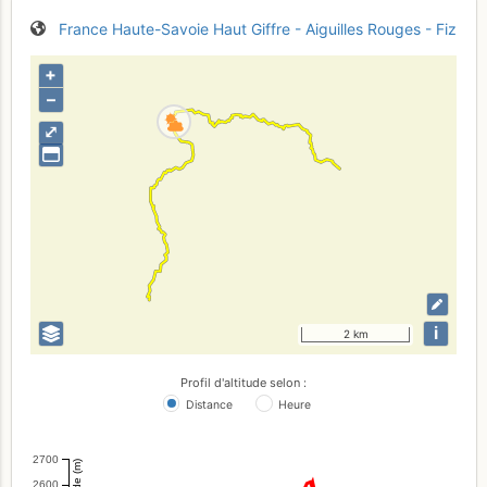
France
Haute-Savoie
Haut Giffre - Aiguilles Rouges - Fiz
+
–
⤢
i
2 km
Profil d'altitude selon :
Distance
Heure
2700
Altitude (m)
2600