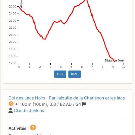
2500
2400
2300
2200
2100
2000
1900
1800
Distance (km)
1700
0
1
2
3
4
5
6
7
8
9
10
GPX
KML
Col des Lacs Noirs : Par l'aiguille de la Charlanon et les lacs
+1100 m
(100 m),
3.3
/
E2
AD
/ S4
Claude Jenkins
Activités