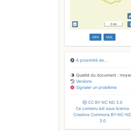
i
2 km
GPX
KML
À proximité de...
Qualité du document
moye
Versions
Signaler un problème
CC
BY
NC
ND
3.0
Ce contenu est sous licence
Creative Commons BY-NC-N
3.0