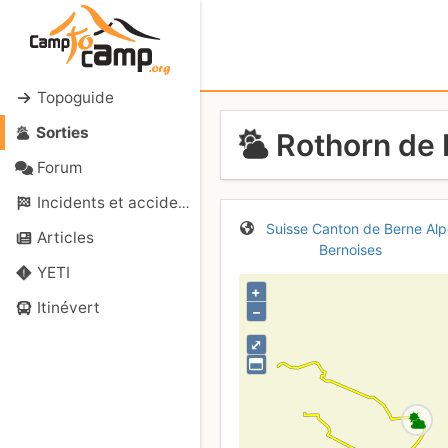
Topoguide
Sorties
Rothorn de 
Forum
Incidents et accidents
Suisse
Canton de Berne
Alp
Articles
Bernoises
YETI
+
Itinévert
–
⤢