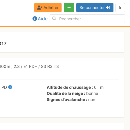
Adhérer
Se connecter
fr
Aide
017
100 m
,
2.3
/
E1
PD+
/ S3
R3
T3
/
PD
Altitude de chaussage
0
m
Qualité de la neige
bonne
Signes d'avalanche
non