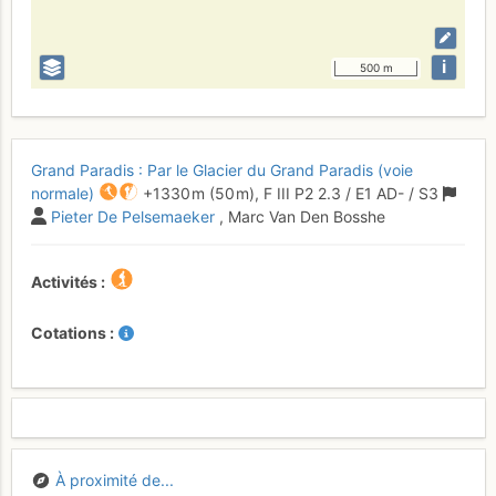
i
500 m
Grand Paradis : Par le Glacier du Grand Paradis (voie
normale)
+1330 m
(50 m),
F
III
P2
2.3
/
E1
AD-
/ S3
Pieter De Pelsemaeker
, Marc Van Den Bosshe
Activités
Cotations
À proximité de...