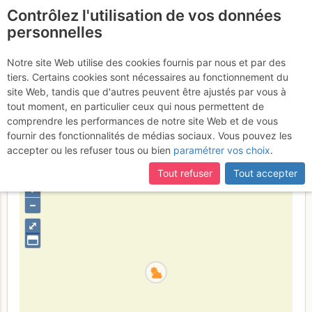
Contrôlez l'utilisation de vos données
fr
personnelles
Grand Paradis : Par le
Notre site Web utilise des cookies fournis par nous et par des
tiers. Certains cookies sont nécessaires au fonctionnement du
Glacier du Grand Paradis
site Web, tandis que d'autres peuvent être ajustés par vous à
(voie normale)
tout moment, en particulier ceux qui nous permettent de
Vendredi 6 mai 2005
comprendre les performances de notre site Web et de vous
fournir des fonctionnalités de médias sociaux. Vous pouvez les
accepter ou les refuser tous ou bien
paramétrer vos choix
.
Italie
Grand Paradis
Vallée d'Aoste
Tout refuser
Tout accepter
+
–
⤢