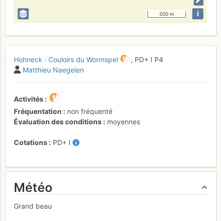
i
500 m
Hohneck : Couloirs du Wormspel
,
PD+
I
P4
Matthieu Naegelen
Activités
Fréquentation
non fréquenté
Évaluation des conditions
moyennes
Cotations
PD+
I
Météo
Grand beau