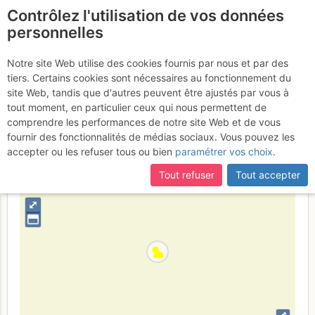
Contrôlez l'utilisation de vos données
fr
personnelles
Hohneck : Couloirs du
Notre site Web utilise des cookies fournis par nous et par des
tiers. Certains cookies sont nécessaires au fonctionnement du
Wormspel
Lundi 13 février 2017
site Web, tandis que d'autres peuvent être ajustés par vous à
tout moment, en particulier ceux qui nous permettent de
comprendre les performances de notre site Web et de vous
fournir des fonctionnalités de médias sociaux. Vous pouvez les
France
Haut-Rhin
Vosges
accepter ou les refuser tous ou bien
paramétrer vos choix
.
+
Tout refuser
Tout accepter
–
⤢