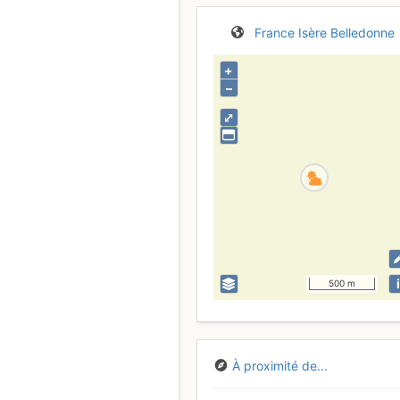
France
Isère
Belledonne
+
–
⤢
i
500 m
À proximité de...