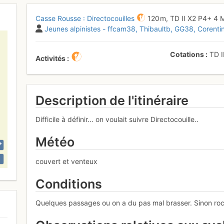
Casse Rousse : Directocouilles
120 m,
TD
II
X2
P4+
4
Jeunes alpinistes - ffcam38
Thibaultb
GG38
Corenti
Cotations
TD
Activités
Description de l'itinéraire
Difficile à définir... on voulait suivre Directocouille..
Météo
couvert et venteux
Conditions
Quelques passages ou on a du pas mal brasser. Sinon roc