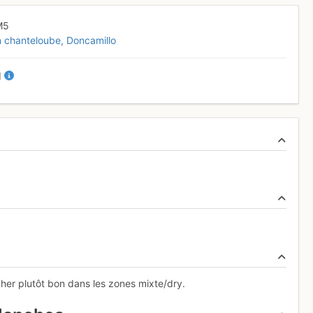
M5
n chanteloube
Doncamillo
II
her plutôt bon dans les zones mixte/dry.