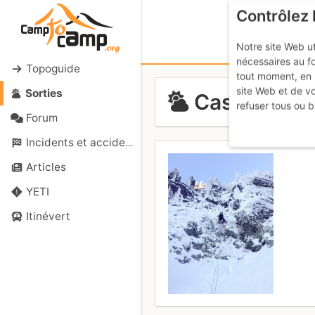
Contrôlez 
Notre site Web ut
nécessaires au f
Topoguide
tout moment, en 
site Web et de v
Sorties
Casse Rouss
refuser tous ou b
Forum
Incidents et accidents
Articles
YETI
Itinévert