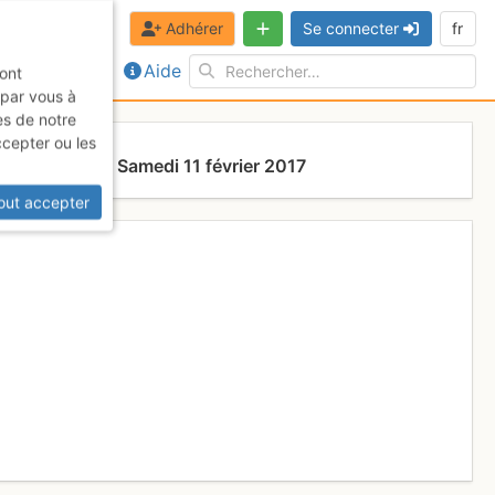
Adhérer
Se connecter
fr
Aide
sont
 par vous à
es de notre
ccepter ou les
ouilles
Samedi 11 février 2017
out accepter